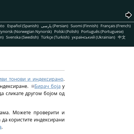
nto
Español (Spanish)
پارسی (Persian)
Suomi (Finnish)
Français (French)
ynorsk (Norwegian Nynorsk)
Polski (Polish)
Português (Portuguese)
n)
Svenska (Swedish)
Türkçe (Turkish)
український (Ukrainian)
中文
сиви тонови и индексирано
.
индексиране.
Бирач боја
у
да сликате другом бојом од
кама. Можете проверити и
а да користите индексирани
а
.