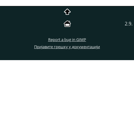
2.9
Report a bug in GIMP
Пријавите грешку у документацији