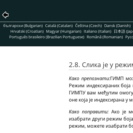
български (Bulgarian)
Català (Catalan)
Čeština (Czech)
Dansk (Danish)
Hrvatski (Croatian)
Magyar (Hungarian)
Italiano (Italian)
日本語 (Jap
Português brasileiro (Brazilian Portuguese)
Română (Romanian)
Pусс
2.8. Слика је у реж
Како препознати:
ГИМП
мож
Режим индексираних боја к
ГИМПУ
вам међутим омогућ
оне која је индексирана у
Како поправити:
Ако је м
изабрати други режим боја
режим, можете изабрати бо