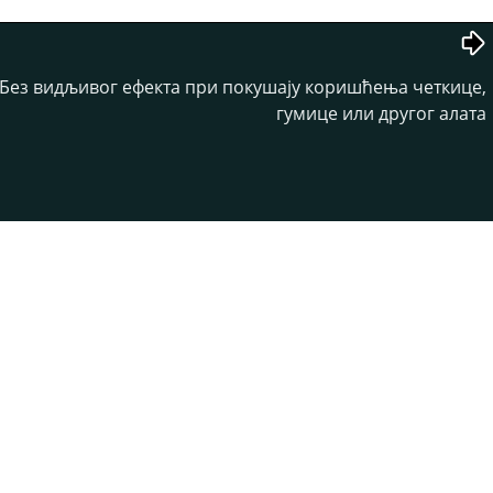
. Без видљивог ефекта при покушају коришћења четкице,
гумице или другог алата