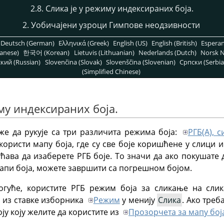
2.8. Слика је у режиму индексираних боја.
2. Уобичајени узроци Гимпове неодзивности
Deutsch (German)
Ελληνικά (Greek)
English (US)
English (British)
Espera
anese)
한국어 (Korean)
Lietuvis (Lithuanian)
Nederlands (Dutch)
Norsk N
кий (Russian)
Slovenčina (Slovak)
Slovenščina (Slovenian)
Српски (Serbia
(Simplified Chinese)
иму индексираних боја.
е да рукује са три различита режима боја:
РГБ(А), 
ористи мапу боја, где су све боје коришћене у слици 
ава да изаберете РГБ боје. То значи да ако покушате 
 мапи боја, можете завршити са погрешном бојом.
огуће, користите РГБ режим боја за сликање на сли
 из ставке изборника
Режим
у менију
Слика
. Ако треб
ју коју желите да користите из
Прозорчета за мапу бој