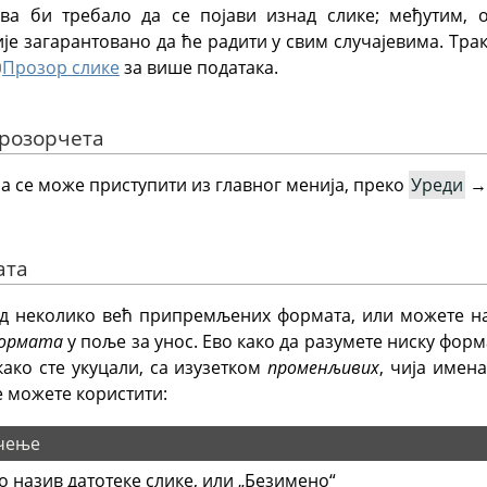
ова би требало да се појави изнад слике; међутим, 
је загарантовано да ће радити у свим случајевима. Трак
Прозор слике
за више података.
прозорчета
а се може приступити из главног менија, преко
Уреди
ата
д неколико већ припремљених формата, или можете на
формата
у поље за унос. Ево како да разумете ниску форм
ако сте укуцали, са изузетком
променљивих
, чија имен
 можете користити:
чење
о назив датотеке слике, или
„
Безимено
“