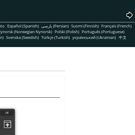
nto
Español (Spanish)
پارسی (Persian)
Suomi (Finnish)
Français (French)
ynorsk (Norwegian Nynorsk)
Polski (Polish)
Português (Portuguese)
n)
Svenska (Swedish)
Türkçe (Turkish)
український (Ukrainian)
中文