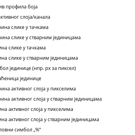
ив профила боја
активног слоја/канала
ина слике у тачкама
ина слике у стварним јединицама
ина слике у тачкама
ина слике у стварним јединицама
ол јединице (нпр. px за пиксел)
аћеница јединице
ина активног слоја у пикселима
ина активног слоја у стварним јединицама
ина активног слоја у пикселима
ина активног слоја у стварним јединицама
ловни симбол
„
%
“