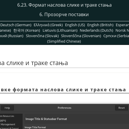
6.23. Формат наслова слике и траке стања
6. Прозорче поставки
Deutsch (German)
Ελληνικά (Greek)
English (US)
English (British)
Espera
anese)
한국어 (Korean)
Lietuvis (Lithuanian)
Nederlands (Dutch)
Norsk N
кий (Russian)
Slovenčina (Slovak)
Slovenščina (Slovenian)
Српски (Serbia
(Simplified Chinese)
а слике и траке стања
авке формата наслова слике и траке стања