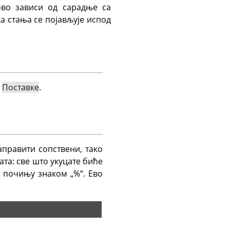
ово зависи од сарадње са
а стања се појављује испод
→
Поставке
.
правити сопствени, тако
ата: све што укуцате биће
а почињу знаком „%“. Ево