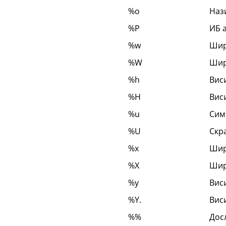
%o
Наз
%P
ИБ 
%w
Шир
%W
Шир
%h
Вис
%H
Вис
%u
Симб
%U
Скр
%x
Шир
%X
Шир
%y
Вис
%Y.
Вис
%%
Дос