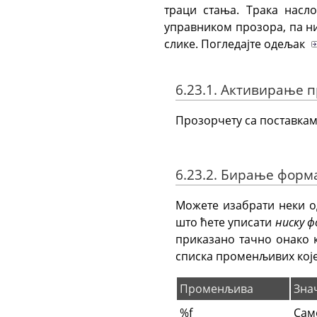
траци стања. Трака насл
управником прозора, па ни
слике. Погледајте одељак
6.23.1. Активирање 
Прозорчету са поставкам
6.23.2. Бирање форм
Можете изабрати неки о
што ћете уписати
ниску 
приказано тачно онако к
списка променљивих које
Променљива
Зна
%f
Сам