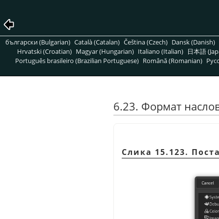
български (Bulgarian)
Català (Catalan)
Čeština (Czech)
Dansk (Danish)
Hrvatski (Croatian)
Magyar (Hungarian)
Italiano (Italian)
日本語 (Jap
Português brasileiro (Brazilian Portuguese)
Română (Romanian)
Pусс
6.23. Формат наслов
Слика 15.123. Пост