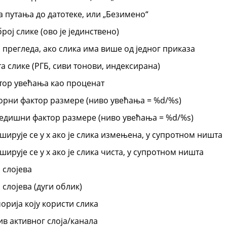
а путања до датотеке, или
„
Безимено
“
рој слике (ово је јединствено)
 прегледа, ако слика има више од једног приказа
а слике (РГБ, сиви тонови, индексирана)
тор увећања као проценат
орни фактор размере (ниво увећања = %d/%s)
едишни фактор размере (ниво увећања = %d/%s)
ширује се у x ако је слика измењена, у супротном ништа
ирује се у x ако је слика чиста, у супротном ништа
 слојева
 слојева (дуги облик)
орија коју користи слика
ив активног слоја/канала