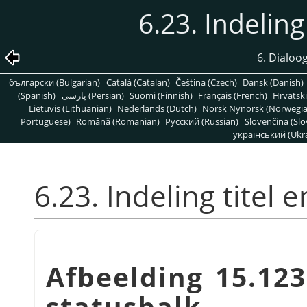
6.23. Indeling
6. Dialoo
български (Bulgarian)
Català (Catalan)
Čeština (Czech)
Dansk (Danish)
(Spanish)
پارسی (Persian)
Suomi (Finnish)
Français (French)
Hrvatski
Lietuvis (Lithuanian)
Nederlands (Dutch)
Norsk Nynorsk (Norwegi
Portuguese)
Română (Romanian)
Pусский (Russian)
Slovenčina (Slo
український (Ukra
6.23. Indeling titel 
Afbeelding 15.123
statusbalk