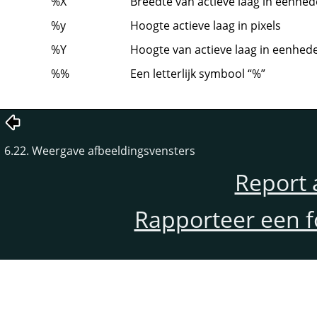
%X
Breedte van actieve laag in eenhe
%y
Hoogte actieve laag in pixels
%Y
Hoogte van actieve laag in eenhed
%%
Een letterlijk symbool
“
%
”
6.22. Weergave afbeeldingsvensters
Report 
Rapporteer een f