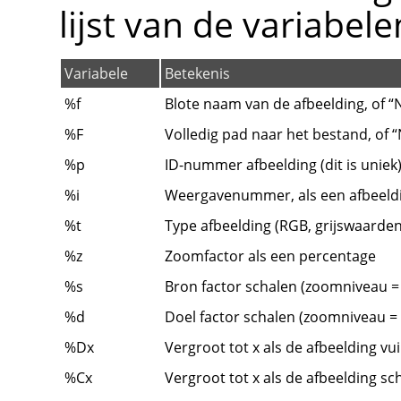
lijst van de variabel
Variabele
Betekenis
%f
Blote naam van de afbeelding, of
“
%F
Volledig pad naar het bestand, of
“
%p
ID-nummer afbeelding (dit is uniek
%i
Weergavenummer, als een afbeeld
%t
Type afbeelding (RGB, grijswaarde
%z
Zoomfactor als een percentage
%s
Bron factor schalen (zoomniveau 
%d
Doel factor schalen (zoomniveau =
%Dx
Vergroot tot x als de afbeelding vuil
%Cx
Vergroot tot x als de afbeelding sc