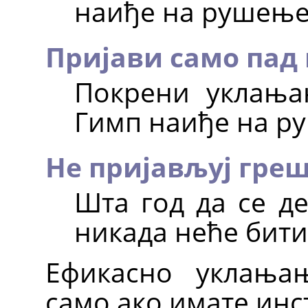
наиђе на рушење
Пријави само пад
Покрени уклања
Гимп наиђе на р
Не пријављуј греш
Шта год да се д
никада неће бити
Ефикасно уклања
само ако имате инст