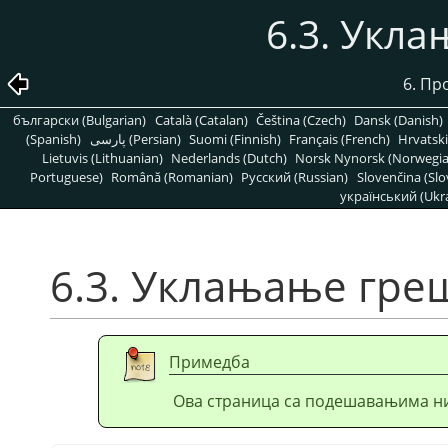
6.3. Укл
6. Пр
български (Bulgarian)
Català (Catalan)
Čeština (Czech)
Dansk (Danish)
(Spanish)
پارسی (Persian)
Suomi (Finnish)
Français (French)
Hrvatski
Lietuvis (Lithuanian)
Nederlands (Dutch)
Norsk Nynorsk (Norwegi
Portuguese)
Română (Romanian)
Pусский (Russian)
Slovenčina (Slo
український (Ukra
6.3. Уклањање гре
Примедба
Ова страница са подешавањима ниј