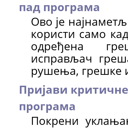
пад програма
Ово је најнаметљ
користи само ка
одређена гр
исправљач греша
рушења, грешке 
Пријави критичне
програма
Покрени уклања