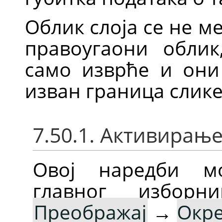
Облик слоја се не м
правоугаони облик
само изврће и они
изван граница слике
7.50.1. Активирањ
Овој наредби м
главног избор
Преображај
→
Окре