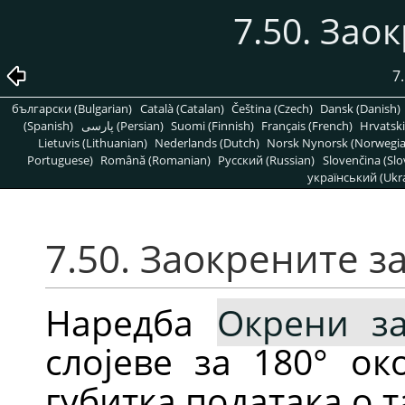
7.50. Зао
7
български (Bulgarian)
Català (Catalan)
Čeština (Czech)
Dansk (Danish)
(Spanish)
پارسی (Persian)
Suomi (Finnish)
Français (French)
Hrvatski
Lietuvis (Lithuanian)
Nederlands (Dutch)
Norsk Nynorsk (Norwegi
Portuguese)
Română (Romanian)
Pусский (Russian)
Slovenčina (Slo
український (Ukra
7.50. Заокрените за
Наредба
Окрени за
слојеве за 180° ок
губитка података о 