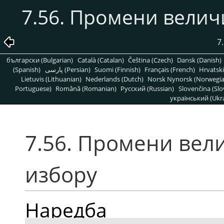
7.56. Промени велич
7
български (Bulgarian)
Català (Catalan)
Čeština (Czech)
Dansk (Danish)
(Spanish)
پارسی (Persian)
Suomi (Finnish)
Français (French)
Hrvatski
Lietuvis (Lithuanian)
Nederlands (Dutch)
Norsk Nynorsk (Norwegi
Portuguese)
Română (Romanian)
Pусский (Russian)
Slovenčina (Slo
український (Ukra
7.56. Промени вел
избору
Наредба