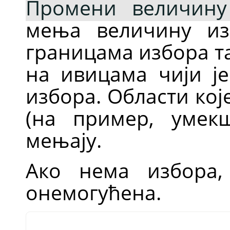
Промени величину
мења величину из
границама избора т
на ивицама чији је
избора. Области ко
(на пример, умек
мењају.
Ако нема избора,
онемогућена.