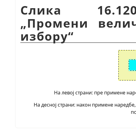
Слика 16.12
„Промени вели
избору“
На левој страни: пре примене нар
На десној страни: након примене наредбе,
п