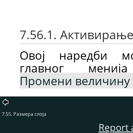
7.56.1. Активирањ
Овој наредби м
главног мен
Промени величину 
7.55. Размера слоја
Report 