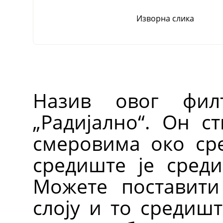
Изворна слика
Назив овог фил
„
Радијално
“
. Он с
смеровима око ср
средиште је среди
Можете поставити
слоју и то средишт