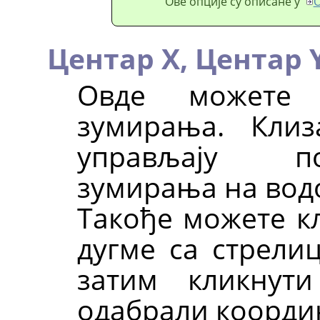
Ове опције су описане у
О
Центар X,
Центар 
Овде можете 
зумирања. Кли
управљају п
зумирања на водо
Такође можете к
дугме са стрелиц
затим кликнут
одабрали коорди