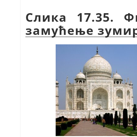
Слика 17.35. 
замућење зуми