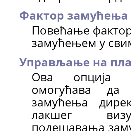
Фактор замућења
Повећање фактор
замућењем у сви
Управљање на пл
Ова опција (
омогућава да
замућења дире
лакшег визу
подешавања заму