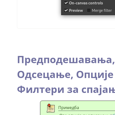
Предподешавања
Одсецање,
Опције
Филтери за спаја
Примедба