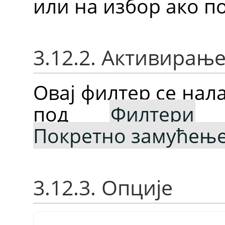
или на избор ако по
3.12.2. Активирањ
Овај филтер се нал
под
Филтери
Покретно замућењ
3.12.3. Опције