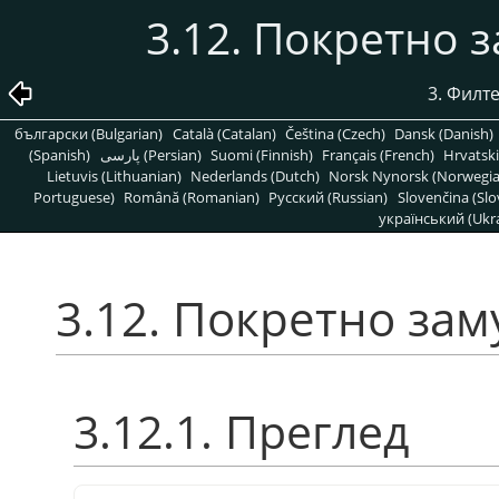
3.12. Покретно
3. Филт
български (Bulgarian)
Català (Catalan)
Čeština (Czech)
Dansk (Danish)
(Spanish)
پارسی (Persian)
Suomi (Finnish)
Français (French)
Hrvatski
Lietuvis (Lithuanian)
Nederlands (Dutch)
Norsk Nynorsk (Norwegi
Portuguese)
Română (Romanian)
Pусский (Russian)
Slovenčina (Slo
український (Ukra
3.12. Покретно з
3.12.1. Преглед