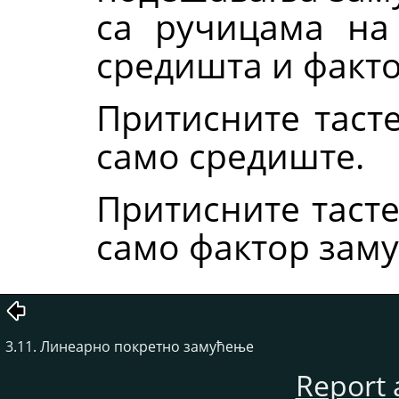
са ручицама на
средишта и факт
Притисните таст
само средиште.
Притисните таст
само фактор зам
3.11. Линеарно покретно замућење
Report 