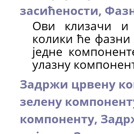
засићености,
Фазн
Ови клизачи и 
колики ће фазни
једне компонент
улазну компонент
Задржи црвену к
зелену компонент
компоненту,
Задр