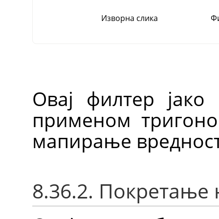
Изворна слика
Ф
Овај филтер јако 
применом тригоном
мапирање вредност
8.36.2. Покретање