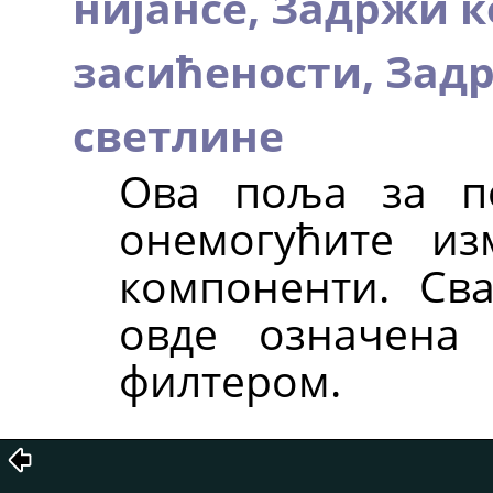
нијансе,
Задржи к
засићености,
Зад
светлине
Ова поља за по
онемогућите и
компоненти. Сва
овде означена
филтером.