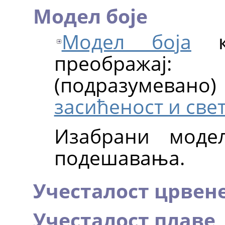
Модел боје
Модел боја
ко
преобража
(подразумева
засићеност и све
Изабрани моде
подешавања.
Учесталост црвен
Учесталост плаве