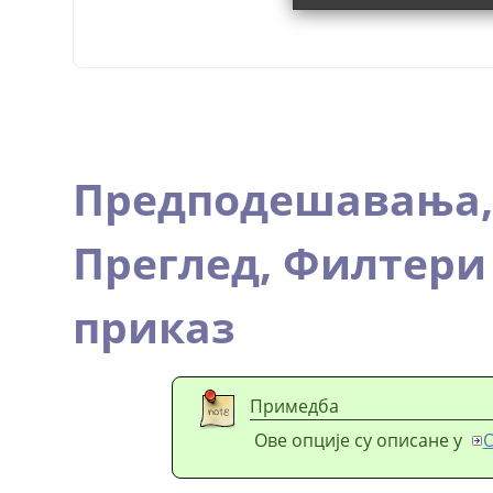
Предподешавања
Преглед,
Филтери 
приказ
Примедба
Ове опције су описане у
О