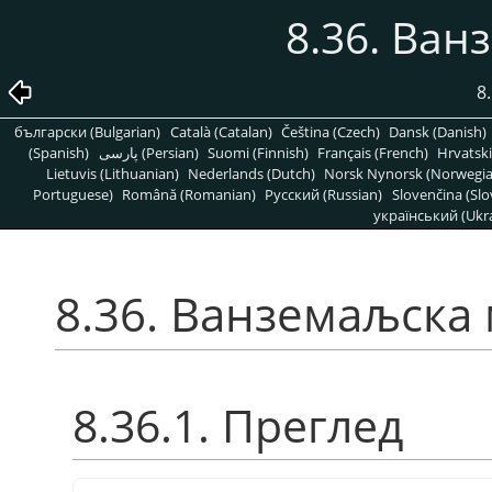
8.36. Ва
8
български (Bulgarian)
Català (Catalan)
Čeština (Czech)
Dansk (Danish)
(Spanish)
پارسی (Persian)
Suomi (Finnish)
Français (French)
Hrvatski
Lietuvis (Lithuanian)
Nederlands (Dutch)
Norsk Nynorsk (Norwegi
Portuguese)
Română (Romanian)
Pусский (Russian)
Slovenčina (Slo
український (Ukra
8.36. Ванземаљска
8.36.1. Преглед