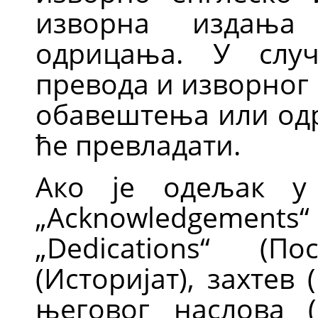
изворна издања
одрицања. У случ
превода и изворног
обавештења или од
ће превладати.
Ако је одељак у
„
Acknowledgements
“
„
Dedications
“
(Пос
(Историјат), захтев (
његовог наслова (