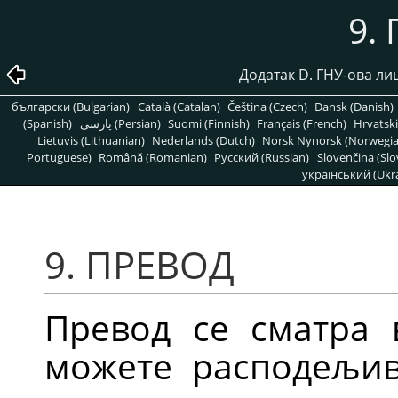
9.
Додатак D. ГНУ-ова ли
български (Bulgarian)
Català (Catalan)
Čeština (Czech)
Dansk (Danish)
(Spanish)
پارسی (Persian)
Suomi (Finnish)
Français (French)
Hrvatski
Lietuvis (Lithuanian)
Nederlands (Dutch)
Norsk Nynorsk (Norwegi
Portuguese)
Română (Romanian)
Pусский (Russian)
Slovenčina (Slo
український (Ukra
9. ПРЕВОД
Превод се сматра 
можете расподељив