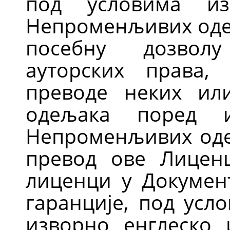
под условима 
Непроменљивих оде
посебну дозвол
ауторских права,
преводе неких ил
одељака поред 
Непроменљивих оде
превод ове Лицен
лиценци у Докумен
гаранције, под усл
изворно енглеско