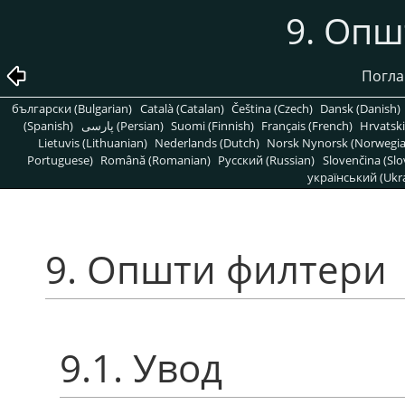
9. Опш
Погла
български (Bulgarian)
Català (Catalan)
Čeština (Czech)
Dansk (Danish)
(Spanish)
پارسی (Persian)
Suomi (Finnish)
Français (French)
Hrvatski
Lietuvis (Lithuanian)
Nederlands (Dutch)
Norsk Nynorsk (Norwegi
Portuguese)
Română (Romanian)
Pусский (Russian)
Slovenčina (Slo
український (Ukra
9. Општи филтери
9.1. Увод