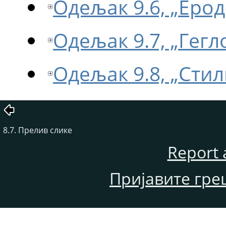
Одељак 9.6, „Ерод
Одељак 9.7, „Гегл
Одељак 9.8, „Сти
8.7. Прелив слике
Report 
Пријавите гре