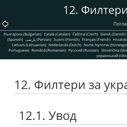
12. Филтер
Погла
български (Bulgarian)
Català (Catalan)
Čeština (Czech)
Dansk (Danish)
(Spanish)
پارسی (Persian)
Suomi (Finnish)
Français (French)
Hrvatski
Lietuvis (Lithuanian)
Nederlands (Dutch)
Norsk Nynorsk (Norwegi
Portuguese)
Română (Romanian)
Pусский (Russian)
Slovenčina (Slo
український (Ukra
12. Филтери за ук
12.1. Увод