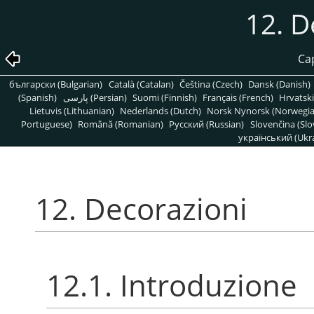
12. D
Cap
български (Bulgarian)
Català (Catalan)
Čeština (Czech)
Dansk (Danish)
(Spanish)
پارسی (Persian)
Suomi (Finnish)
Français (French)
Hrvatski
Lietuvis (Lithuanian)
Nederlands (Dutch)
Norsk Nynorsk (Norwegi
Portuguese)
Română (Romanian)
Pусский (Russian)
Slovenčina (Slo
український (Ukra
12. Decorazioni
12.1. Introduzione