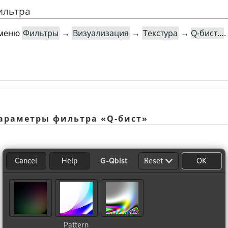
ильтра
 меню
Фильтры
→
Визуализация
→
Текстура
→
Q-бист…
.
 Параметры фильтра
«
Q-бист
»