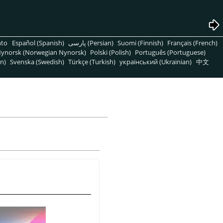
nto
Español (Spanish)
پارسی (Persian)
Suomi (Finnish)
Français (French)
ynorsk (Norwegian Nynorsk)
Polski (Polish)
Português (Portuguese)
n)
Svenska (Swedish)
Türkçe (Turkish)
український (Ukrainian)
中文