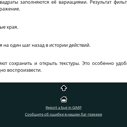
вадраты заполняются её вариациями. Результат фильт
ражение.
ые края.
я на один шаг назад в истории действий.
яют сохранить и открыть текстуры. Это особенно удо
дно воспроизвести.
Report a bug in GIMP
Сообщите об ошибке в нашем баг-трекере