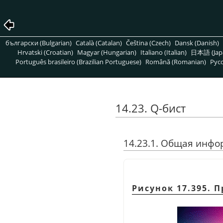
български (Bulgarian)
Català (Catalan)
Čeština (Czech)
Dansk (Danish)
Hrvatski (Croatian)
Magyar (Hungarian)
Italiano (Italian)
日本語 (Jap
Português brasileiro (Brazilian Portuguese)
Română (Romanian)
Pусс
14.23. Q-бист
14.23.1. Общая инф
Рисунок 17.395.