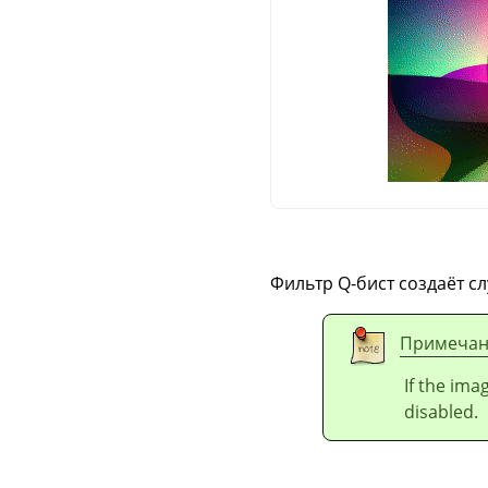
Фильтр Q-бист создаёт с
Примечан
If the ima
disabled.