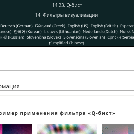
14.23. Q-бист
14. Фильтры визуализации
Deutsch (German)
Ελληνικά (Greek)
English (US)
English (British)
Espera
anese)
한국어 (Korean)
Lietuvis (Lithuanian)
Nederlands (Dutch)
Norsk N
кий (Russian)
Slovenčina (Slovak)
Slovenščina (Slovenian)
Српски (Serbia
(Simplified Chinese)
ормация
 Пример применения фильтра
«
Q-бист
»