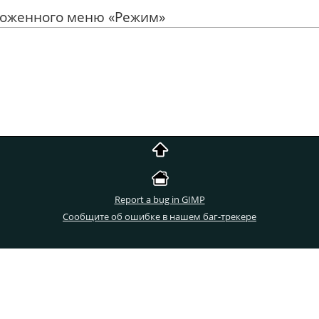
вложенного меню
«
Режим
»
Report a bug in GIMP
Сообщите об ошибке в нашем баг-трекере