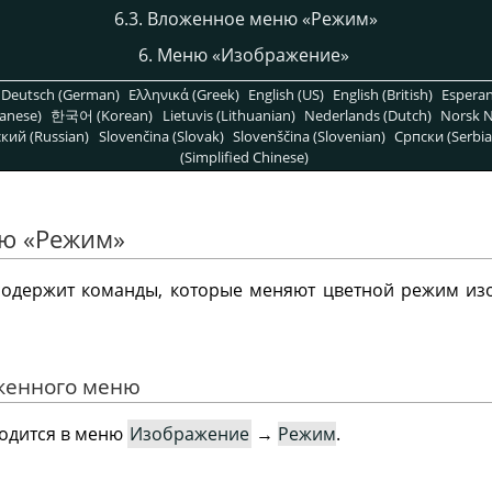
6.3. Вложенное меню
«
Режим
»
6. Меню
«
Изображение
»
Deutsch (German)
Ελληνικά (Greek)
English (US)
English (British)
Espera
anese)
한국어 (Korean)
Lietuvis (Lithuanian)
Nederlands (Dutch)
Norsk N
кий (Russian)
Slovenčina (Slovak)
Slovenščina (Slovenian)
Српски (Serbia
(Simplified Chinese)
ню
«
Режим
»
одержит команды, которые меняют цветной режим изо
оженного меню
одится в меню
Изображение
→
Режим
.