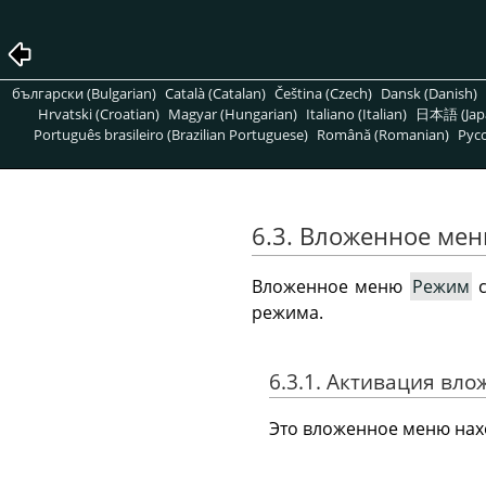
български (Bulgarian)
Català (Catalan)
Čeština (Czech)
Dansk (Danish)
Hrvatski (Croatian)
Magyar (Hungarian)
Italiano (Italian)
日本語 (Jap
Português brasileiro (Brazilian Portuguese)
Română (Romanian)
Pусс
6.3. Вложенное ме
Вложенное меню
Режим
с
режима.
6.3.1. Активация вл
Это вложенное меню нах