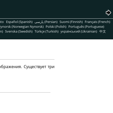
nto
Español (Spanish)
پارسی (Persian)
Suomi (Finnish)
Français (French)
ynorsk (Norwegian Nynorsk)
Polski (Polish)
Português (Portuguese)
n)
Svenska (Swedish)
Türkçe (Turkish)
український (Ukrainian)
中文
бражения. Существует три