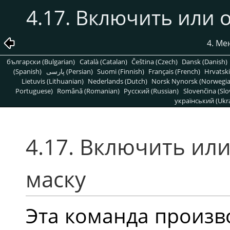
4.17. Включить или
4. М
български (Bulgarian)
Català (Catalan)
Čeština (Czech)
Dansk (Danish)
(Spanish)
پارسی (Persian)
Suomi (Finnish)
Français (French)
Hrvatski
Lietuvis (Lithuanian)
Nederlands (Dutch)
Norsk Nynorsk (Norwegi
Portuguese)
Română (Romanian)
Pусский (Russian)
Slovenčina (Slo
український (Ukra
4.17. Включить ил
маску
Эта команда произво