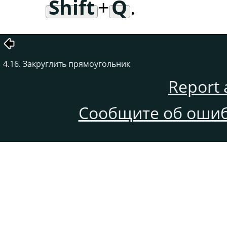
Shift
+
Q
.
4.16. Закруглить прямоугольник
Report 
Сообщите об ошиб