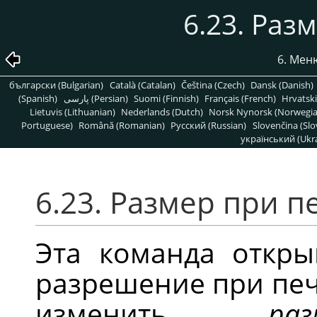
6.23. Раз
6. Ме
български (Bulgarian)
Català (Catalan)
Čeština (Czech)
Dansk (Danish)
(Spanish)
پارسی (Persian)
Suomi (Finnish)
Français (French)
Hrvatski
Lietuvis (Lithuanian)
Nederlands (Dutch)
Norsk Nynorsk (Norwegi
Portuguese)
Română (Romanian)
Pусский (Russian)
Slovenčina (Slo
український (Ukra
6.23. Размер при п
Эта команда откр
разрешение при пе
изменить
ра