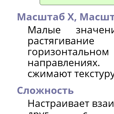
Масштаб X,
Масшт
Малые значен
растягива
горизонтальн
направлениях
сжимают текстуру
Сложность
Настраивает взаи
друг с др