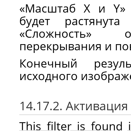
«
Масштаб X и Y
»
будет растянута
«
Сложность
»
опре
перекрывания и по
Конечный резул
исходного изображ
14.17.2. Активаци
This filter is foun