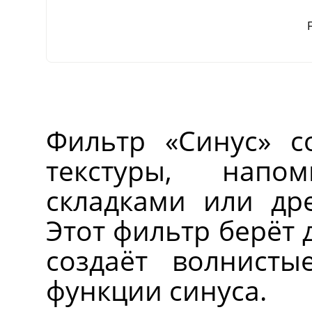
F
Фильтр
«
Синус
»
со
текстуры, нап
складками или др
Этот фильтр берёт 
создаёт волнисты
функции синуса.