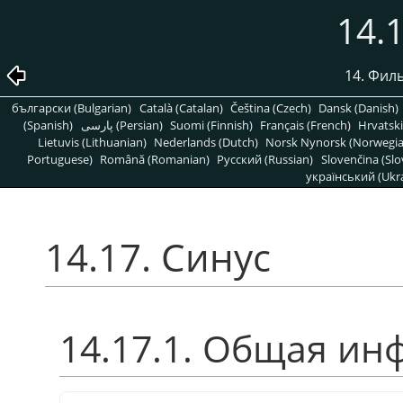
14.
14. Фил
български (Bulgarian)
Català (Catalan)
Čeština (Czech)
Dansk (Danish)
(Spanish)
پارسی (Persian)
Suomi (Finnish)
Français (French)
Hrvatski
Lietuvis (Lithuanian)
Nederlands (Dutch)
Norsk Nynorsk (Norwegi
Portuguese)
Română (Romanian)
Pусский (Russian)
Slovenčina (Slo
український (Ukra
14.17. Синус
14.17.1. Общая и