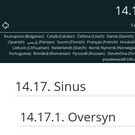
14.
14
български (Bulgarian)
Català (Catalan)
Čeština (Czech)
Dansk (Danish)
(Spanish)
پارسی (Persian)
Suomi (Finnish)
Français (French)
Hrvatski
Lietuvis (Lithuanian)
Nederlands (Dutch)
Norsk Nynorsk (Norwegi
Portuguese)
Română (Romanian)
Pусский (Russian)
Slovenčina (Slo
український (Ukra
14.17. Sinus
14.17.1. Oversyn