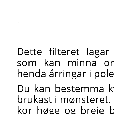
Dette filteret laga
som kan minna om f
henda årringar i poler
Du kan bestemma kv
brukast i mønsteret.
kor høge og breie b