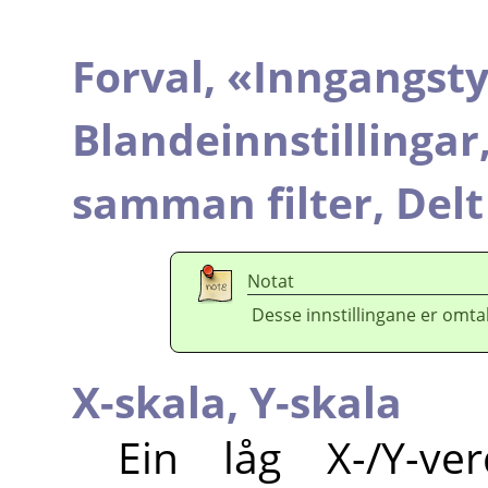
Forval,
«
Inngangst
Blandeinnstillingar
samman filter,
Delt
Notat
Desse innstillingane er omtal
X-skala,
Y-skala
Ein låg X-/Y-ve