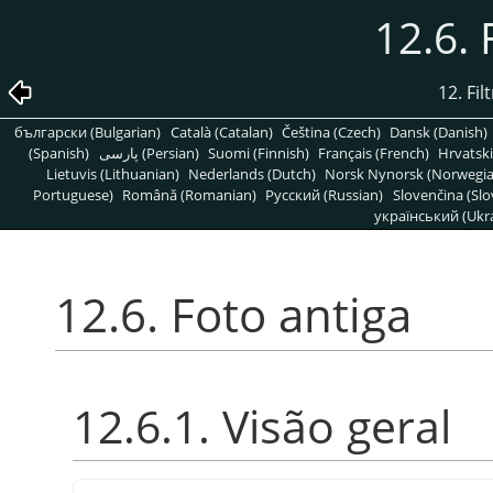
12.6. 
12. Fi
български (Bulgarian)
Català (Catalan)
Čeština (Czech)
Dansk (Danish)
(Spanish)
پارسی (Persian)
Suomi (Finnish)
Français (French)
Hrvatski
Lietuvis (Lithuanian)
Nederlands (Dutch)
Norsk Nynorsk (Norwegi
Portuguese)
Română (Romanian)
Pусский (Russian)
Slovenčina (Slo
український (Ukra
12.6. Foto antiga
12.6.1. Visão geral