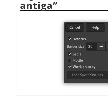
antiga
”