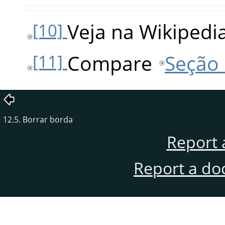
Veja na Wikipedi
[10]
Compare
Seção 
[11]
12.5. Borrar borda
Report 
Report a do