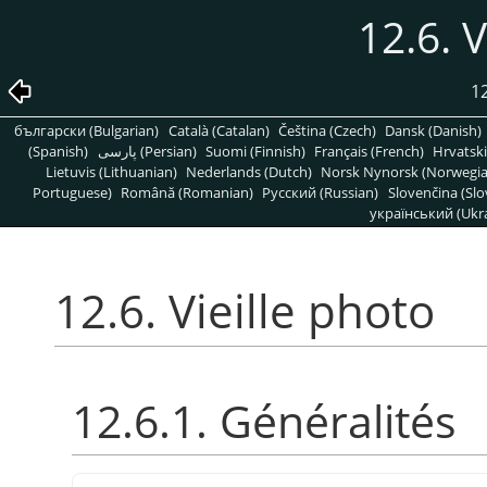
12.6. V
1
български (Bulgarian)
Català (Catalan)
Čeština (Czech)
Dansk (Danish)
(Spanish)
پارسی (Persian)
Suomi (Finnish)
Français (French)
Hrvatski
Lietuvis (Lithuanian)
Nederlands (Dutch)
Norsk Nynorsk (Norwegi
Portuguese)
Română (Romanian)
Pусский (Russian)
Slovenčina (Slo
український (Ukra
12.6. Vieille photo
12.6.1. Généralités