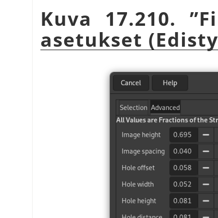
Kuva 17.210.
”
F
asetukset (Edist