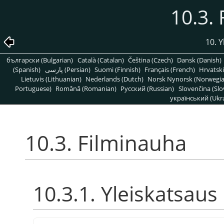
10.3.
10. 
български (Bulgarian)
Català (Catalan)
Čeština (Czech)
Dansk (Danish)
(Spanish)
پارسی (Persian)
Suomi (Finnish)
Français (French)
Hrvatski
Lietuvis (Lithuanian)
Nederlands (Dutch)
Norsk Nynorsk (Norwegi
Portuguese)
Română (Romanian)
Pусский (Russian)
Slovenčina (Slo
український (Ukra
10.3. Filminauha
10.3.1. Yleiskatsaus