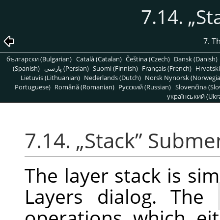
7.14.
„
St
7. T
български (Bulgarian)
Català (Catalan)
Čeština (Czech)
Dansk (Danish)
(Spanish)
پارسی (Persian)
Suomi (Finnish)
Français (French)
Hrvatski
Lietuvis (Lithuanian)
Nederlands (Dutch)
Norsk Nynorsk (Norwegi
Portuguese)
Română (Romanian)
Pусский (Russian)
Slovenčina (Slo
український (Ukra
7.14.
„
Stack
”
Subme
The layer stack is simp
Layers dialog. The
operations which ei