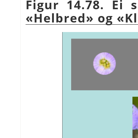
Figur 14.78. Ei
«Helbred» og «K