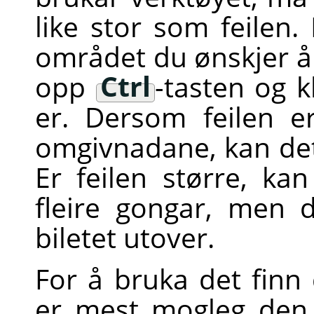
like stor som feilen.
området du ønskjer å 
opp
Ctrl
-tasten og k
er. Dersom feilen er 
omgivnadane, kan det 
Er feilen større, k
fleire gongar, men
biletet utover.
For å bruka det finn
er mest mogleg den