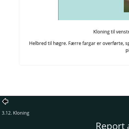
Kloning til venst
Helbred til høgre. Færre fargar er overførte, 
p
3.12. Kloning
Report 