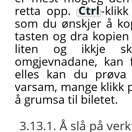
retta opp.
Ctrl
-klik
som du ønskjer å ko
tasten og dra kopien ti
liten og ikkje s
omgjevnadane, kan f
elles kan du prøva m
varsam, mange klikk p
å grumsa til biletet.
3.13.1. Å slå på ver