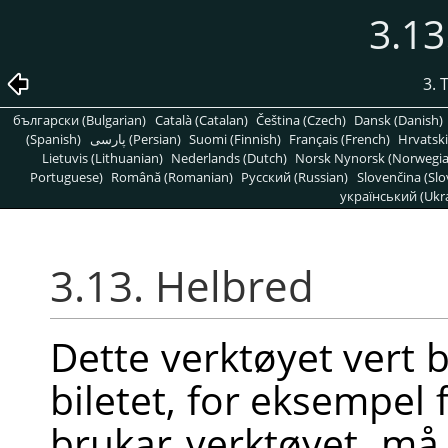
3.13
3. 
български (Bulgarian)
Català (Catalan)
Čeština (Czech)
Dansk (Danish)
(Spanish)
پارسی (Persian)
Suomi (Finnish)
Français (French)
Hrvatski
Lietuvis (Lithuanian)
Nederlands (Dutch)
Norsk Nynorsk (Norwegi
Portuguese)
Română (Romanian)
Pусский (Russian)
Slovenčina (Slo
український (Ukra
3.13. Helbred
Dette verktøyet vert b
biletet, for eksempel f
brukar verktøyet, må