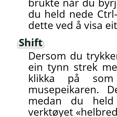
brukte når du byrj
du held nede Ctrl
dette ved å visa eit
Shift
Dersom du trykker
ein tynn strek me
klikka på som
musepeikaren. De
medan du hel
verktøyet «helbred