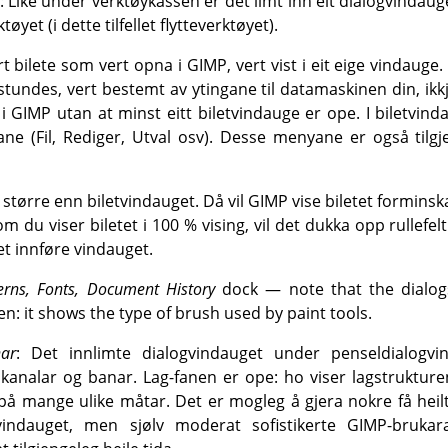
: Like under verktøykassen er det limt inn eit dialogvindaug
øyet (i dette tilfellet flytteverktøyet).
rt bilete som vert opna i
GIMP
, vert vist i eit eige vindau
undes, vert bestemt av ytingane til datamaskinen din, ikk
 i
GIMP
utan at minst eitt biletvindauge er ope. I biletvin
 (Fil, Rediger, Utval osv). Desse menyane er også tilgje
 større enn biletvindauget. Då vil GIMP vise biletet forminska 
m du viser biletet i 100 % vising, vil det dukka opp rullefelt
tet innføre vindauget.
erns, Fonts, Document History
dock — note that the dialogs
n: it shows the type of brush used by paint tools.
nar
: Det innlimte dialogvindauget under penseldialogvi
 kanalar og banar. Lag-fanen er ope: ho viser lagstrukturen
å mange ulike måtar. Det er mogleg å gjera nokre få heil
gvindauget, men sjølv moderat sofistikerte
GIMP
-brukar