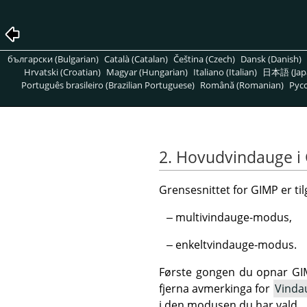
български (Bulgarian)
Català (Catalan)
Čeština (Czech)
Dansk (Danish)
Hrvatski (Croatian)
Magyar (Hungarian)
Italiano (Italian)
日本語 (Jap
Português brasileiro (Brazilian Portuguese)
Română (Romanian)
Pусс
2. Hovudvindauge i
Grensesnittet for
GIMP
er ti
multivindauge-modus,
enkeltvindauge-modus.
Første gongen du opnar
GI
fjerna avmerkinga for
Vinda
i den modusen du har vald.