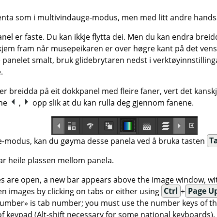
enta som i multivindauge-modus, men med litt andre hand
el er faste. Du kan ikkje flytta dei. Men du kan endra breid
kjem fram når musepeikaren er over høgre kant på det vens
 panelet smalt, bruk glidebrytaren nedst i verktøyinnstillin
.
breidda på eit dokkpanel med fleire faner, vert det kanskje i
ane
,
opp slik at du kan rulla deg gjennom fanene.
e-modus, kan du gøyma desse panela ved å bruka tasten
T
ar heile plassen mellom panela.
 are open, a new bar appears above the image window, wit
n images by clicking on tabs or either using
Ctrl
+
Page U
umber
»
is tab number; you must use the number keys of the
f keypad (Alt-shift necessary for some national keyboards).