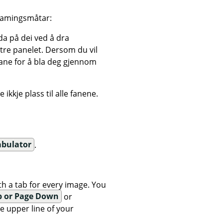
samingsmåtar:
da på dei ved å dra
tre panelet. Dersom du vil
gane for å bla deg gjennom
kkje plass til alle fanene.
abulator
.
h a tab for every image. You
p or Page Down
or
 upper line of your