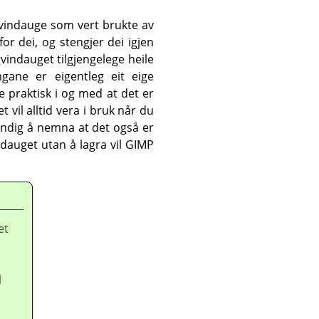
gvindauge som vert brukte av
r dei, og stengjer dei igjen
vindauget tilgjengelege heile
ingane er eigentleg eit eige
e praktisk i og med at det er
 vil alltid vera i bruk når du
dvendig å nemna at det også er
dauget utan å lagra vil
GIMP
et
l