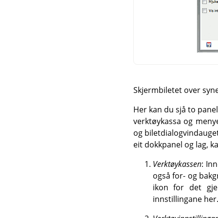
Skjermbiletet over syne
Her kan du sjå to panel
verktøykassa og menyen
og biletdialogvindauge
eit dokkpanel og lag, ka
Verktøykassen
: In
også for- og bakg
ikon for det gj
innstillingane her