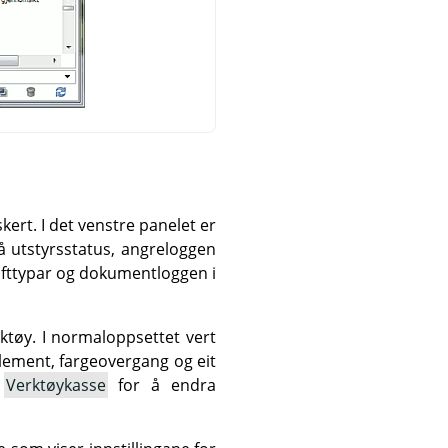
kert. I det venstre panelet er
så utstyrsstatus, angreloggen
ifttypar og dokumentloggen i
rktøy. I normaloppsettet vert
element, fargeovergang og eit
→
Verktøykasse
for å endra