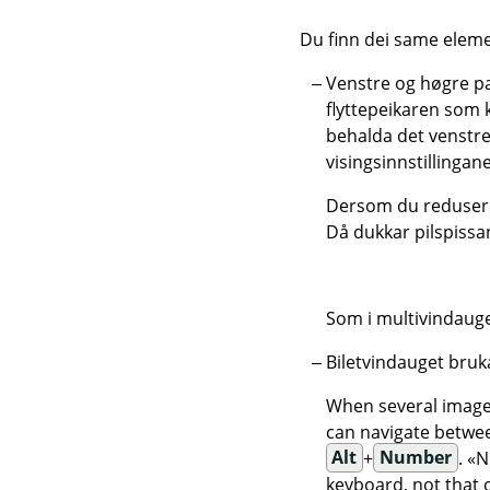
Du finn dei same elem
Venstre og høgre pan
flyttepeikaren som 
behalda det venstre
visingsinnstillingane
Dersom du reduserer 
Då dukkar pilspiss
Som i multivindaug
Biletvindauget bruk
When several images
can navigate betwee
Alt
+
Number
.
«
N
keyboard, not that o