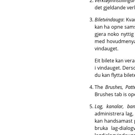
Verktøyinnstillingar
det gjeldande verkt
Biletvindauga
: Kva
kan ha opne samst
gjera noko nyttig
med hovudmenyane
vindauget.
Eit bilete kan vera
i vindauget. Derso
du kan flytta bile
The
Brushes, Patt
Brushes tab is ope
Lag, kanalar, ba
administrera lag,
kan handsamast p
bruka lag-dialo