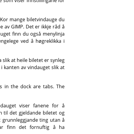
e som viser innstillingane for
ge. Kor mange biletvindauge du
je av
GIMP
. Det er ikkje råd å
dauget finn du også menylinja
ngelege ved å høgreklikka i
slik at heile biletet er synleg
 i kanten av vindauget slik at
 in the dock are tabs. The
ndauget viser fanene for å
 til det gjeldande biletet og
t grunnleggjande ting utan å
ar finn det fornuftig å ha