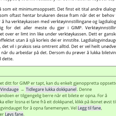
på som eit minimumsoppsett. Det finst eit tital andre dialo
 som oftast hentar brukaren desse fram når det er behov fo
r å ha verktøykassen med verktøyinnstillingane og lagdialog
ktig for det aller meste du gjer i
GIMP
. Verktøyinnstill
t over er limt inn like under verktøykassen. Dett er gansk
fektivt utan å sjå korleis dei er innstilte. Lagdialogvindauget
 det vil i praksis seia omtrent alltid. Det er vel heilt unø
 når du arbeidar på det. Dersom du prøver å lukka biletvin
 dette.
et ditt for
GIMP
er tapt, kan du enkelt gjenoppretta oppsett
Vindauge
→
Tidlegare lukka dokkpanel
. Denne
en er tilgjengelig berre når eit bilete er opna. For å
ukka eller losna ei fane frå eit dokkpanel, klikk på ikonet øvst ti
logvindauget for å opna fanemenyen. Vel
Legg til fane
,
ler
Løys fane
.