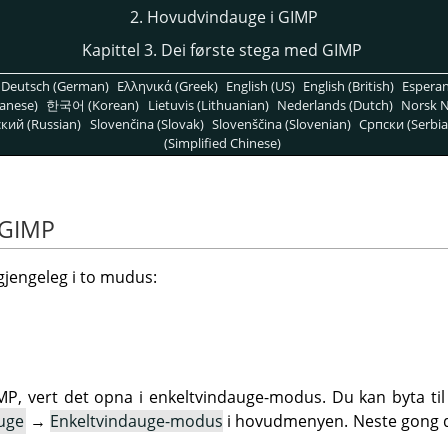
2. Hovudvindauge i
GIMP
Kapittel 3. Dei første stega med
GIMP
Deutsch (German)
Ελληνικά (Greek)
English (US)
English (British)
Espera
anese)
한국어 (Korean)
Lietuvis (Lithuanian)
Nederlands (Dutch)
Norsk N
кий (Russian)
Slovenčina (Slovak)
Slovenščina (Slovenian)
Српски (Serbia
(Simplified Chinese)
GIMP
lgjengeleg i to mudus:
MP
, vert det opna i enkeltvindauge-modus. Du kan byta t
uge
→
Enkeltvindauge-modus
i hovudmenyen. Neste gong