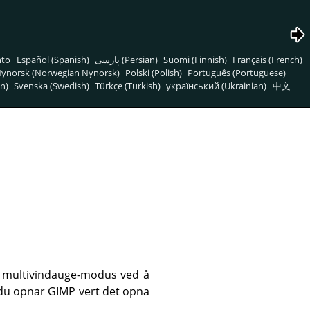
nto
Español (Spanish)
پارسی (Persian)
Suomi (Finnish)
Français (French)
ynorsk (Norwegian Nynorsk)
Polski (Polish)
Português (Portuguese)
n)
Svenska (Swedish)
Türkçe (Turkish)
український (Ukrainian)
中文
il multivindauge-modus ved å
 du opnar
GIMP
vert det opna