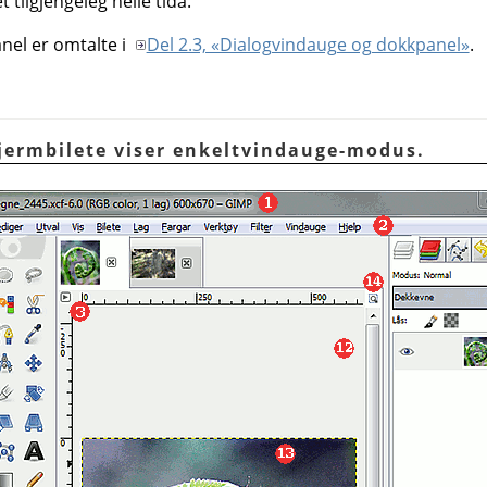
 tilgjengeleg heile tida.
el er omtalte i
Del 2.3, «Dialogvindauge og dokkpanel»
.
skjermbilete viser enkeltvindauge-modus.