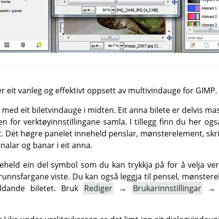
r eit vanleg og effektivt oppsett av multivindauge for
GIMP
.
 med eit biletvindauge i midten. Eit anna bilete er delvis mas
 for verktøyinnstillingane samla. I tillegg finn du her og
t. Det høgre panelet inneheld penslar, mønsterelement, skr
nalar og banar i eit anna.
neheld ein del symbol som du kan trykkja på for å velja ve
runnsfargane viste. Du kan også leggja til pensel, mønster
eldande biletet. Bruk
Rediger
→
Brukarinnstillingar
.