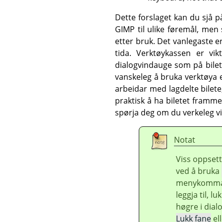
Dette forslaget kan du sjå 
GIMP
til ulike føremål, men
etter bruk. Det vanlegaste e
tida. Verktøykassen er vi
dialogvindauge som på bilete
vanskeleg å bruka verktøya ef
arbeidar med lagdelte bilete,
praktisk å ha biletet framme
spørja deg om du verkeleg vil
Notat
Viss oppsett
ved å bruka
menykommando
leggja til, l
høgre i dia
Lukk fane
el