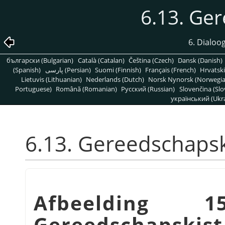
6.13. Ge
6. Dialoo
български (Bulgarian)
Català (Catalan)
Čeština (Czech)
Dansk (Danish)
(Spanish)
پارسی (Persian)
Suomi (Finnish)
Français (French)
Hrvatski
Lietuvis (Lithuanian)
Nederlands (Dutch)
Norsk Nynorsk (Norwegi
Portuguese)
Română (Romanian)
Pусский (Russian)
Slovenčina (Slo
український (Ukra
6.13. Gereedschapsk
Afbeelding 15
Gereedschapskist