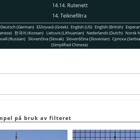
14.14. Rutenett
14. Teiknefiltra
Deutsch (German)
Ελληνικά (Greek)
English (US)
English (British)
Espera
anese)
한국어 (Korean)
Lietuvis (Lithuanian)
Nederlands (Dutch)
Norsk N
кий (Russian)
Slovenčina (Slovak)
Slovenščina (Slovenian)
Српски (Serbia
(Simplified Chinese)
mpel på bruk av filteret