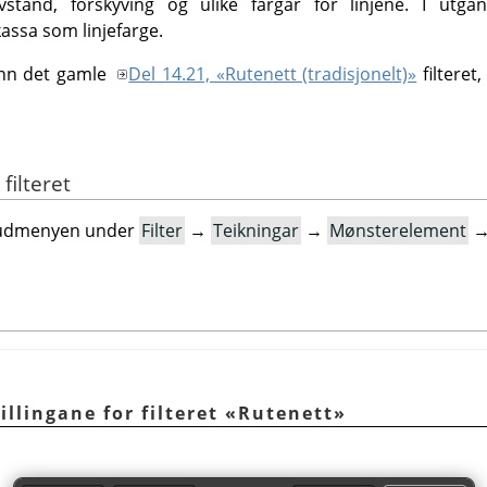
stand, forskyving og ulike fargar for linjene. I utgan
assa som linjefarge.
 enn det gamle
Del 14.21, «Rutenett (tradisjonelt)»
filteret
 filteret
hovudmenyen under
Filter
→
Teikningar
→
Mønsterelement
tillingane for filteret «Rutenett»