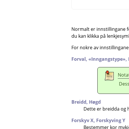
Normalt er innstillingane f
du kan klikka på lenkjesymb
For nokre av innstillingane
Forval,
«
Inngangstype
»
,
Nota
Dess
Breidd,
Høgd
Dette er breidda og 
Forskyv X,
Forskyving Y
Bestemmer kor mykje r