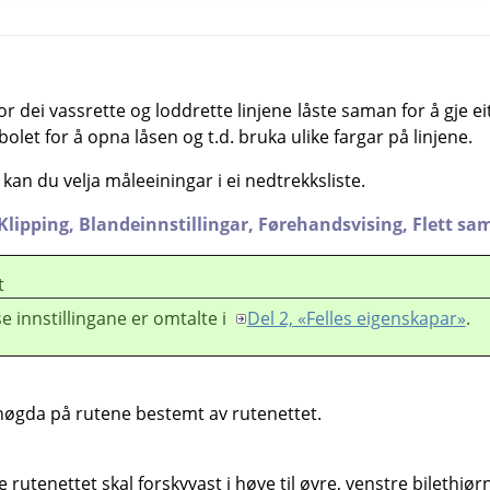
or dei vassrette og loddrette linjene låste saman for å gje 
olet for å opna låsen og t.d. bruka ulike fargar på linjene.
 kan du velja måleeiningar i ei nedtrekksliste.
Klipping,
Blandeinnstillingar,
Førehandsvising,
Flett sa
t
e innstillingane er omtalte i
Del 2, «Felles eigenskapar»
.
høgda på rutene bestemt av rutenettet.
utenettet skal forskyvast i høve til øvre, venstre bilethjør