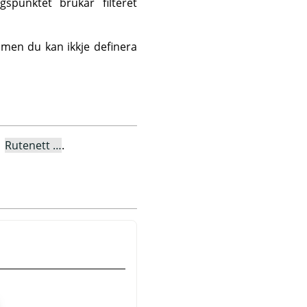
gspunktet brukar filteret
, men du kan ikkje definera
→
Rutenett …
.