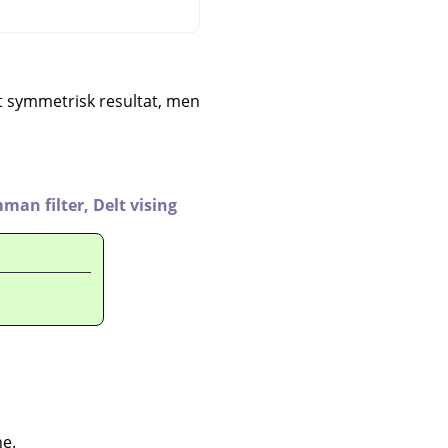
eit symmetrisk resultat, men
mman filter,
Delt vising
ne.