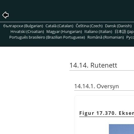
български (Bulgarian)
Català (Catalan)
Čeština (Czech)
Dansk (Danish)
Hrvatski (Croatian)
Magyar (Hungarian)
Italiano (Italian)
日本語 (Jap
Português brasileiro (Brazilian Portuguese)
Română (Romanian)
Pусс
14.14. Rutenett
14.14.1. Oversyn
Figur 17.370. Ekse