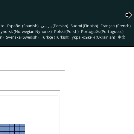
nto
Español (Spanish)
پارسی (Persian)
Suomi (Finnish)
Français (French)
ynorsk (Norwegian Nynorsk)
Polski (Polish)
Português (Portuguese)
n)
Svenska (Swedish)
Türkçe (Turkish)
український (Ukrainian)
中文