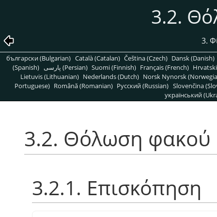
3.2. Θ
3. 
български (Bulgarian)
Català (Catalan)
Čeština (Czech)
Dansk (Danish)
(Spanish)
پارسی (Persian)
Suomi (Finnish)
Français (French)
Hrvatski
Lietuvis (Lithuanian)
Nederlands (Dutch)
Norsk Nynorsk (Norwegi
Portuguese)
Română (Romanian)
Pусский (Russian)
Slovenčina (Slo
український (Ukra
3.2. Θόλωση φακού
3.2.1. Επισκόπηση