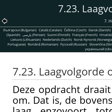
7.23. Laag
7. 
български (Bulgarian)
Català (Catalan)
Čeština (Czech)
Dansk (Danish)
(Spanish)
پارسی (Persian)
Suomi (Finnish)
Français (French)
Hrvatski
Lietuvis (Lithuanian)
Nederlands (Dutch)
Norsk Nynorsk (Norwegi
Portuguese)
Română (Romanian)
Pусский (Russian)
Slovenčina (Slo
український (Ukra
7.23. Laagvolgorde
Deze opdracht draait
om. Dat is, de boven
laag, enzovoort, to