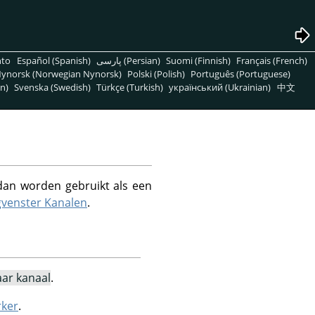
nto
Español (Spanish)
پارسی (Persian)
Suomi (Finnish)
Français (French)
ynorsk (Norwegian Nynorsk)
Polski (Polish)
Português (Portuguese)
n)
Svenska (Swedish)
Türkçe (Turkish)
український (Ukrainian)
中文
 dan worden gebruikt als een
gvenster Kanalen
.
ar kanaal
.
rker
.