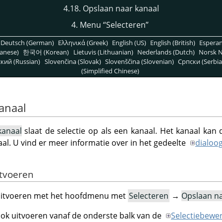
4.18. Opslaan naar kanaal
4. Menu
“
Selecteren
”
Deutsch (German)
Ελληνικά (Greek)
English (US)
English (British)
Espera
anese)
한국어 (Korean)
Lietuvis (Lithuanian)
Nederlands (Dutch)
Norsk N
кий (Russian)
Slovenčina (Slovak)
Slovenščina (Slovenian)
Српски (Serbia
(Simplified Chinese)
anaal
kanaal
slaat de selectie op als een kanaal. Het kanaal kan
al. U vind er meer informatie over in het gedeelte
dialoo
itvoeren
uitvoeren met het hoofdmenu met
Selecteren
→
Opslaan na
ok uitvoeren vanaf de onderste balk van de
Selectiebewe