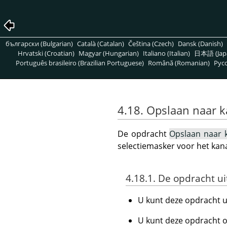
български (Bulgarian)
Català (Catalan)
Čeština (Czech)
Dansk (Danish)
Hrvatski (Croatian)
Magyar (Hungarian)
Italiano (Italian)
日本語 (Jap
Português brasileiro (Brazilian Portuguese)
Română (Romanian)
Pусс
4.18. Opslaan naar k
De opdracht
Opslaan naar 
selectiemasker voor het kana
4.18.1. De opdracht u
U kunt deze opdracht 
U kunt deze opdracht o