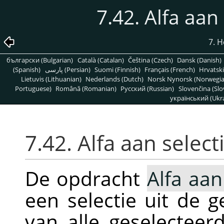
7.42. Alfa aan
7. 
български (Bulgarian)
Català (Catalan)
Čeština (Czech)
Dansk (Danish)
(Spanish)
پارسی (Persian)
Suomi (Finnish)
Français (French)
Hrvatski
Lietuvis (Lithuanian)
Nederlands (Dutch)
Norsk Nynorsk (Norwegi
Portuguese)
Română (Romanian)
Pусский (Russian)
Slovenčina (Slo
український (Ukra
7.42. Alfa aan selec
De opdracht
Alfa aan
een selectie uit de 
van alle geselecteer