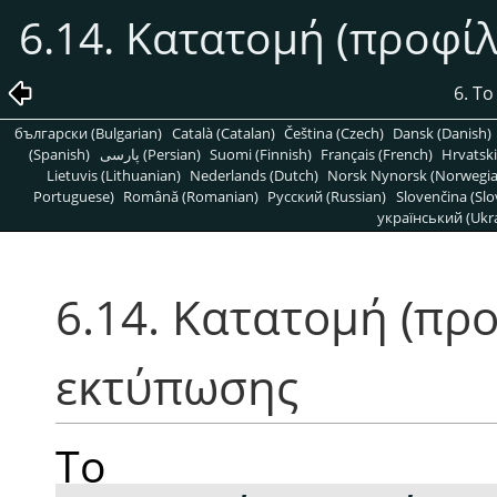
6.14. Κατατομή (προφ
6. Τ
български (Bulgarian)
Català (Catalan)
Čeština (Czech)
Dansk (Danish)
(Spanish)
پارسی (Persian)
Suomi (Finnish)
Français (French)
Hrvatski
Lietuvis (Lithuanian)
Nederlands (Dutch)
Norsk Nynorsk (Norwegi
Portuguese)
Română (Romanian)
Pусский (Russian)
Slovenčina (Slo
український (Ukra
6.14. Κατατομή (πρ
εκτύπωσης
Το