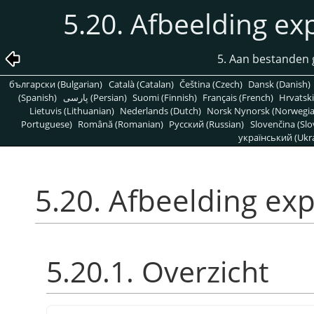
5.20. Afbeelding ex
5. Aan bestanden 
български (Bulgarian)
Català (Catalan)
Čeština (Czech)
Dansk (Danish)
(Spanish)
پارسی (Persian)
Suomi (Finnish)
Français (French)
Hrvatski
Lietuvis (Lithuanian)
Nederlands (Dutch)
Norsk Nynorsk (Norwegi
Portuguese)
Română (Romanian)
Pусский (Russian)
Slovenčina (Slo
український (Ukra
5.20. Afbeelding exp
5.20.1. Overzicht