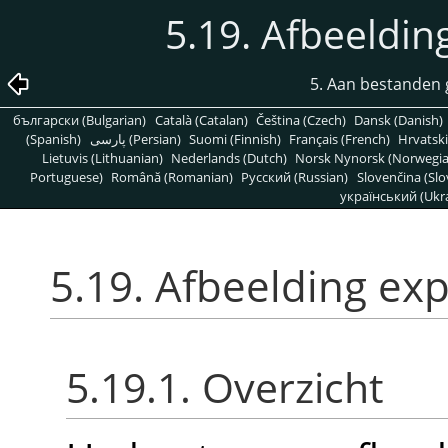
5.19. Afbeeldin
5. Aan bestanden 
български (Bulgarian)
Català (Catalan)
Čeština (Czech)
Dansk (Danish)
(Spanish)
پارسی (Persian)
Suomi (Finnish)
Français (French)
Hrvatski
Lietuvis (Lithuanian)
Nederlands (Dutch)
Norsk Nynorsk (Norwegi
Portuguese)
Română (Romanian)
Pусский (Russian)
Slovenčina (Slo
український (Ukra
5.19. Afbeelding exp
5.19.1. Overzicht