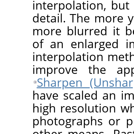
interpolation, bu
detail. The more 
more blurred it 
of an enlarged 
interpolation me
improve the ap
Sharpen (Unsha
have scaled an ima
high resolution wh
photographs or p
other means. Ras