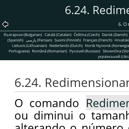
6.24. Redi
6. O
български (Bulgarian)
Català (Catalan)
Čeština (Czech)
Dansk (Danish)
(Spanish)
پارسی (Persian)
Suomi (Finnish)
Français (French)
Hrvatski
Lietuvis (Lithuanian)
Nederlands (Dutch)
Norsk Nynorsk (Norwegi
Portuguese)
Română (Romanian)
Pусский (Russian)
Slovenčina (Slo
український (Ukra
6.24. Redimensiona
O comando
Redime
ou diminui o taman
alterando o número 