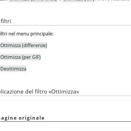
iltri
iltri nel menu principale:
→
Ottimizza (differenze)
→
Ottimizza (per GIF)
→
Deottimizza
licazione del filtro
«
Ottimizza
»
magine originale