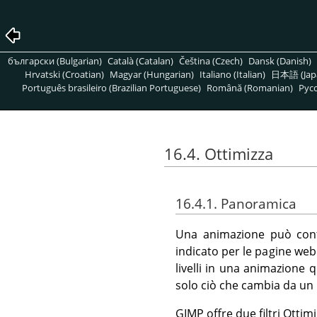
български (Bulgarian)
Català (Catalan)
Čeština (Czech)
Dansk (Danish)
Hrvatski (Croatian)
Magyar (Hungarian)
Italiano (Italian)
日本語 (Jap
Português brasileiro (Brazilian Portuguese)
Română (Romanian)
Pусс
16.4. Ottimizza
16.4.1. Panoramica
Una animazione può conte
indicato per le pagine web.
livelli in una animazione q
solo ciò che cambia da un li
GIMP offre due filtri Ottim