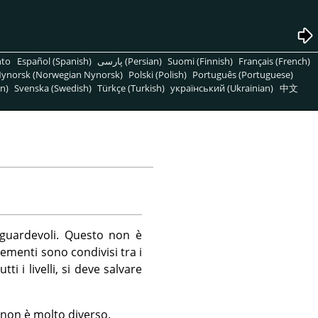
nto
Español (Spanish)
پارسی (Persian)
Suomi (Finnish)
Français (French)
ynorsk (Norwegian Nynorsk)
Polski (Polish)
Português (Portuguese)
n)
Svenska (Swedish)
Türkçe (Turkish)
український (Ukrainian)
中文
gguardevoli. Questo non è
lementi sono condivisi tra i
i i livelli, si deve salvare
to non è molto diverso.