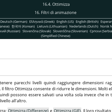
16.4. Ottimizza
16. Filtri di animazione
Deutsch (German)
Ελληνικά (Greek)
English (US)
English (British)
Espera
anese)
한국어 (Korean)
Lietuvis (Lithuanian)
Nederlands (Dutch)
Norsk N
кий (Russian)
Slovenčina (Slovak)
Slovenščina (Slovenian)
Српски (Serbia
(Simplified Chinese)
nere parecchi livelli quindi raggiungere dimensioni ra
 Il filtro Ottimizza consente di ridurre le dimensioni. Molti e
uindi possono essere salvati una volta sola invece che in tutt
vello all'altro.
izza:
Ottimizza (Differenze)
e
Ottimizza (GIF)
. Il loro risulta