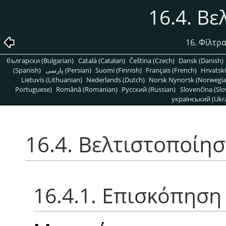
16.4. Β
16. Φίλτρ
български (Bulgarian)
Català (Catalan)
Čeština (Czech)
Dansk (Danish)
(Spanish)
پارسی (Persian)
Suomi (Finnish)
Français (French)
Hrvatski
Lietuvis (Lithuanian)
Nederlands (Dutch)
Norsk Nynorsk (Norwegi
Portuguese)
Română (Romanian)
Pусский (Russian)
Slovenčina (Slo
український (Ukra
16.4. Βελτιστοποίη
16.4.1. Επισκόπηση