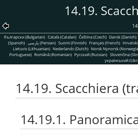
14.19. Scacch
14
български (Bulgarian)
Català (Catalan)
Čeština (Czech)
Dansk (Danish)
(Spanish)
پارسی (Persian)
Suomi (Finnish)
Français (French)
Hrvatski
Lietuvis (Lithuanian)
Nederlands (Dutch)
Norsk Nynorsk (Norwegi
Portuguese)
Română (Romanian)
Pусский (Russian)
Slovenčina (Slo
український (Ukra
14.19. Scacchiera (tr
14.19.1. Panoramic