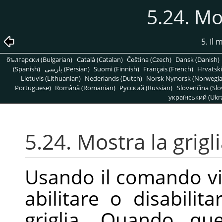
5.24. Mos
5. Il
български (Bulgarian)
Català (Catalan)
Čeština (Czech)
Dansk (Danish)
(Spanish)
پارسی (Persian)
Suomi (Finnish)
Français (French)
Hrvatski
Lietuvis (Lithuanian)
Nederlands (Dutch)
Norsk Nynorsk (Norwegi
Portuguese)
Română (Romanian)
Pусский (Russian)
Slovenčina (Slo
український (Ukra
5.24. Mostra la grigl
Usando il comando vi
abilitare o disabilita
griglia. Quando que