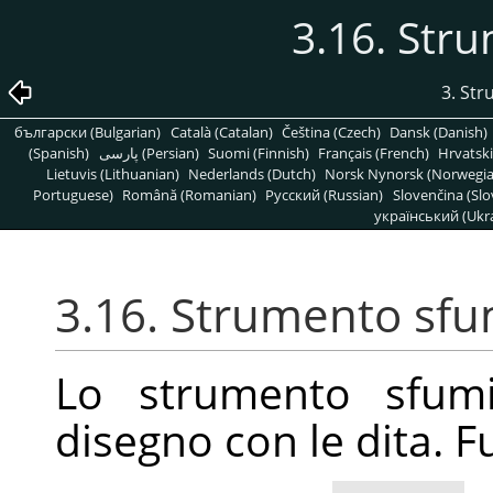
3.16. Str
3. Str
български (Bulgarian)
Català (Catalan)
Čeština (Czech)
Dansk (Danish)
(Spanish)
پارسی (Persian)
Suomi (Finnish)
Français (French)
Hrvatski
Lietuvis (Lithuanian)
Nederlands (Dutch)
Norsk Nynorsk (Norwegi
Portuguese)
Română (Romanian)
Pусский (Russian)
Slovenčina (Slo
український (Ukra
3.16. Strumento sf
Lo strumento sfumi
disegno con le dita. 