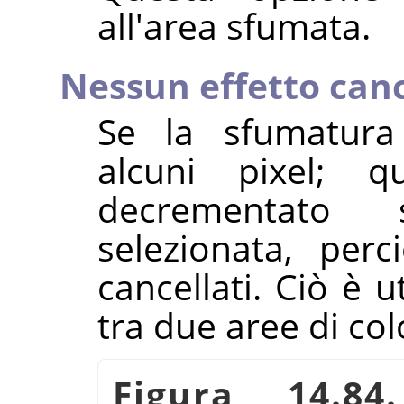
all'area sfumata.
Nessun effetto can
Se la sfumatura 
alcuni pixel; 
decrementato 
selezionata, per
cancellati. Ciò è 
tra due aree di col
Figura 14.8