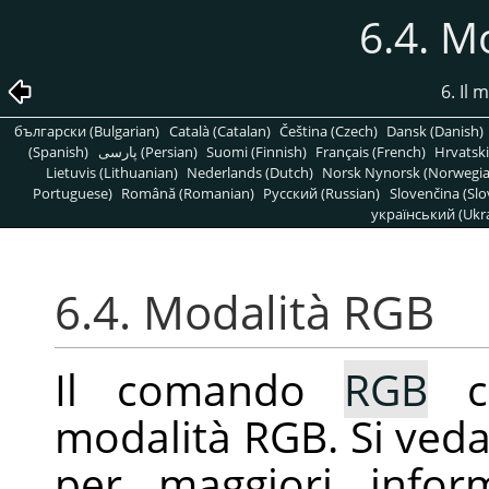
6.4. M
6. Il
български (Bulgarian)
Català (Catalan)
Čeština (Czech)
Dansk (Danish)
(Spanish)
پارسی (Persian)
Suomi (Finnish)
Français (French)
Hrvatski
Lietuvis (Lithuanian)
Nederlands (Dutch)
Norsk Nynorsk (Norwegi
Portuguese)
Română (Romanian)
Pусский (Russian)
Slovenčina (Slo
український (Ukra
6.4. Modalità RGB
Il comando
RGB
co
modalità RGB. Si veda 
per maggiori infor