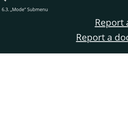
6.3.
„
Mode
“
Submenu
Report 
Report a do