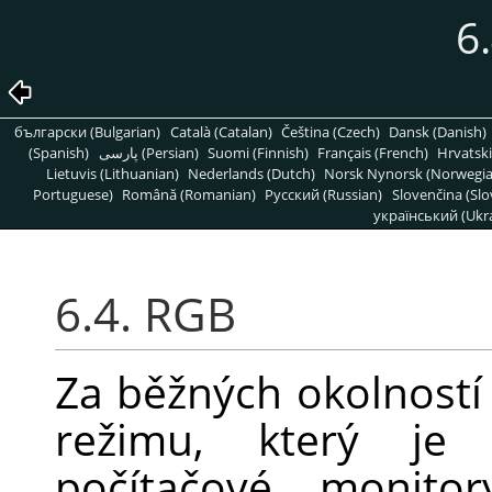
6
български (Bulgarian)
Català (Catalan)
Čeština (Czech)
Dansk (Danish)
(Spanish)
پارسی (Persian)
Suomi (Finnish)
Français (French)
Hrvatski
Lietuvis (Lithuanian)
Nederlands (Dutch)
Norsk Nynorsk (Norwegi
Portuguese)
Română (Romanian)
Pусский (Russian)
Slovenčina (Slo
український (Ukra
6.4. RGB
Za běžných okolností
režimu, který je
počítačové monito