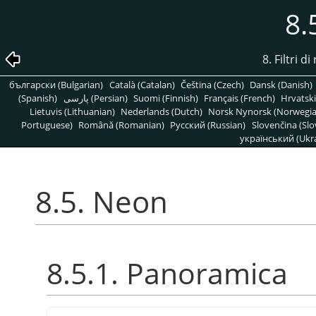
8.
8. Filtri 
български (Bulgarian)
Català (Catalan)
Čeština (Czech)
Dansk (Danish)
(Spanish)
پارسی (Persian)
Suomi (Finnish)
Français (French)
Hrvatski
Lietuvis (Lithuanian)
Nederlands (Dutch)
Norsk Nynorsk (Norwegi
Portuguese)
Română (Romanian)
Pусский (Russian)
Slovenčina (Slo
український (Ukra
8.5. Neon
8.5.1. Panoramica