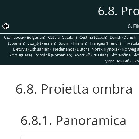
6.8. Pr
6. Fi
български (Bulgarian)
Català (Catalan)
Čeština (Czech)
Dansk (Danish)
(Spanish)
پارسی (Persian)
Suomi (Finnish)
Français (French)
Hrvatski
Lietuvis (Lithuanian)
Nederlands (Dutch)
Norsk Nynorsk (Norwegi
Portuguese)
Română (Romanian)
Pусский (Russian)
Slovenčina (Slo
український (Ukra
6.8. Proietta ombra
6.8.1. Panoramica