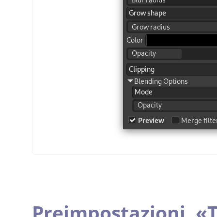
Preimpostazioni,
«
T