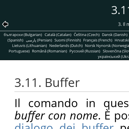
3.1
3. Il
български (Bulgarian)
Català (Catalan)
Čeština (Czech)
Dansk (Danish)
(Spanish)
پارسی (Persian)
Suomi (Finnish)
Français (French)
Hrvatski
Lietuvis (Lithuanian)
Nederlands (Dutch)
Norsk Nynorsk (Norwegi
Portuguese)
Română (Romanian)
Pусский (Russian)
Slovenčina (Slo
український (Ukra
3.11. Buffer
Il comando in ques
buffer con nome
. È po
dialogo dei buffer
pe