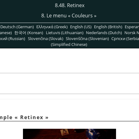
8.48. Retinex
8. Le menu
«
Couleurs
»
Deutsch (German)
Ελληνικά (Greek)
English (US)
English (British)
Espera
anese)
한국어 (Korean)
Lietuvis (Lithuanian)
Nederlands (Dutch)
Norsk N
кий (Russian)
Slovenčina (Slovak)
Slovenščina (Slovenian)
Српски (Serbia
(Simplified Chinese)
emple
«
Retinex
»