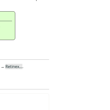
r
→
Retinex…
.