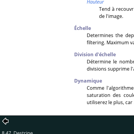
Hauteur
Tend à recouvri
de l'image.
Échelle
Determines the dept
filtering. Maximum va
Division d'échelle
Détermine le nombre
divisions supprime l'
Dynamique
Comme l'algorithme 
saturation des cou
utiliserez le plus, c
8.47. Destripe