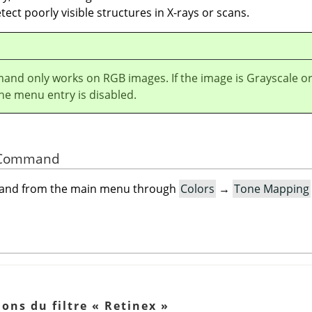
etect poorly visible structures in X-rays or scans.
and only works on RGB images. If the image is Grayscale o
he menu entry is disabled.
he Command
mand from the main menu through
Colors
→
Tone Mapping
ions du filtre
«
Retinex
»