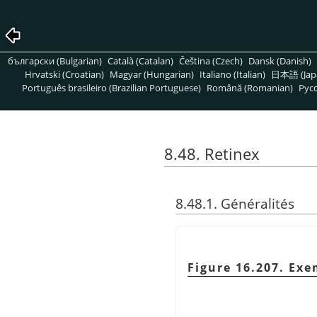
български (Bulgarian)
Català (Catalan)
Čeština (Czech)
Dansk (Danish)
Hrvatski (Croatian)
Magyar (Hungarian)
Italiano (Italian)
日本語 (Jap
Português brasileiro (Brazilian Portuguese)
Română (Romanian)
Pусс
8.48. Retinex
8.48.1. Généralités
Figure 16.207. Ex