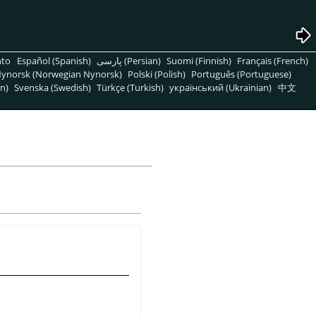
nto
Español (Spanish)
پارسی (Persian)
Suomi (Finnish)
Français (French)
ynorsk (Norwegian Nynorsk)
Polski (Polish)
Português (Portuguese)
n)
Svenska (Swedish)
Türkçe (Turkish)
український (Ukrainian)
中文