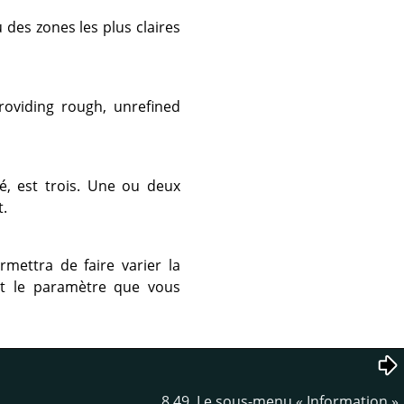
 des zones les plus claires
roviding rough, unrefined
é, est trois. Une ou deux
t.
mettra de faire varier la
st le paramètre que vous
8.49. Le sous-menu
«
Information
»