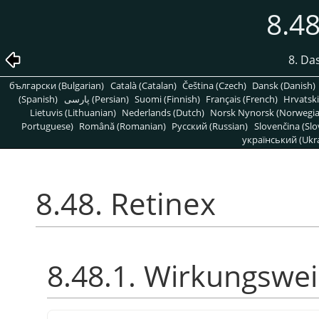
8.48
8. Da
български (Bulgarian)
Català (Catalan)
Čeština (Czech)
Dansk (Danish)
(Spanish)
پارسی (Persian)
Suomi (Finnish)
Français (French)
Hrvatski
Lietuvis (Lithuanian)
Nederlands (Dutch)
Norsk Nynorsk (Norwegi
Portuguese)
Română (Romanian)
Pусский (Russian)
Slovenčina (Slo
український (Ukra
8.48. Retinex
8.48.1. Wirkungswe