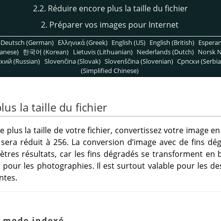
2.2. Réduire encore plus la taille du fichier
2. Préparer vos images pour Internet
Deutsch (German)
Ελληνικά (Greek)
English (US)
English (British)
Espera
anese)
한국어 (Korean)
Lietuvis (Lithuanian)
Nederlands (Dutch)
Norsk N
кий (Russian)
Slovenčina (Slovak)
Slovenščina (Slovenian)
Српски (Serbia
(Simplified Chinese)
us la taille du fichier
 plus la taille de votre fichier, convertissez votre image e
sera réduit à 256. La conversion d’image avec de fins d
tres résultats, car les fins dégradés se transforment en 
pour les photographies. Il est surtout valable pour les des
ntes.
n mode indexé