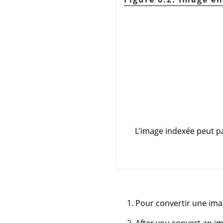
L’image indexée peut pa
Pour convertir une ima
After you convert an i