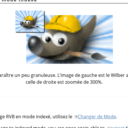
raître un peu granuleuse. L’image de gauche est le Wilber ave
celle de droite est zoomée de 300%.
ge RVB en mode indexé, utilisez le
Changer de Mode
.
mage to indexed mode, you are once again able to
export
t