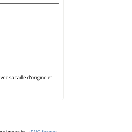
c sa taille d’origine et
he image in
PNG format
.