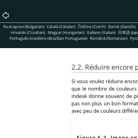
български (Bulgarian)
Català (Catalan)
Čeština (Czech)
Dansk (Danish)
Hrvatski (Croatian)
Magyar (Hungarian)
Italiano (Italian)
日本語 (Jap
Português brasileiro (Brazilian Portuguese)
Română (Romanian)
Pусс
2.2. Réduire encore pl
Si vous voulez réduire encore
que le nombre de couleurs 
indexé donne souvent de piè
pas non plus un bon format 
avec peu de couleurs différe
Figure 6.2. Image e