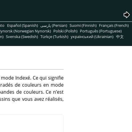
nto
Español (Spanish)
پارسی (Persian)
Suomi (Finnish)
Français (French)
ynorsk (Norwegian Nynorsk)
Polski (Polish)
Português (Portuguese)
n)
Svenska (Swedish)
Türkçe (Turkish)
український (Ukrainian)
中文
n mode Indexé. Ce qui signifie
égradés de couleurs en mode
bandes de couleurs. Ce n’est
sins que vous avez réalisés,