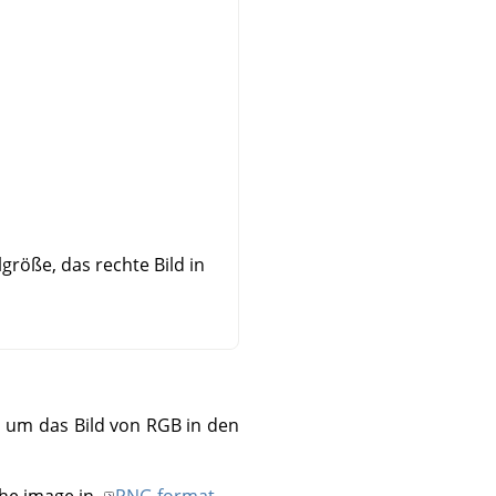
lgröße, das rechte Bild in
um das Bild von RGB in den
he image in
PNG format
.