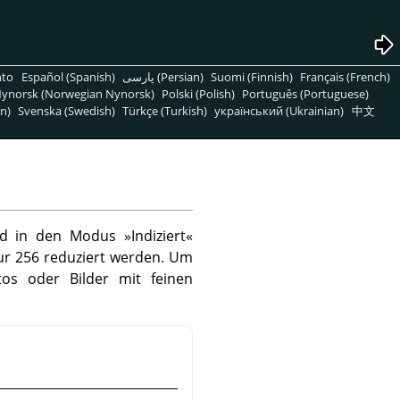
nto
Español (Spanish)
پارسی (Persian)
Suomi (Finnish)
Français (French)
ynorsk (Norwegian Nynorsk)
Polski (Polish)
Português (Portuguese)
n)
Svenska (Swedish)
Türkçe (Turkish)
український (Ukrainian)
中文
d in den Modus »Indiziert«
nur 256 reduziert werden. Um
tos oder Bilder mit feinen