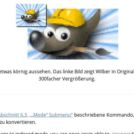
etwas körnig aussehen. Das linke Bild zeigt Wilber in Origina
300facher Vergrößerung.
bschnitt 6.3, „
„
Mode
“
Submenu“
beschriebene Kommando, 
zu konvertieren.
mage to indexed mode, you are once again able to
export
t