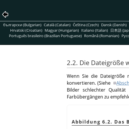
български (Bulgarian)
Català (Catalan)
Čeština (Czech)
Dansk (Danish)
Hrvatski (Croatian)
Magyar (Hungarian)
Italiano (Italian)
日本語 (Jap
Português brasileiro (Brazilian Portuguese)
Română (Romanian)
Pусс
2.2. Die Dateigröße 
Wenn Sie die Dateigröße n
konvertieren. (Siehe
Abschn
Bilder schlechter Qualitä
Farbübergängen zu empfehl
Abbildung 6.2. Das 