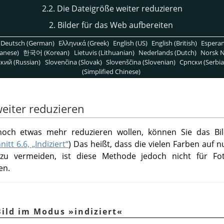
2.2. Die Dateigröße weiter reduzieren
2. Bilder für das Web aufbereiten
Deutsch (German)
Ελληνικά (Greek)
English (US)
English (British)
Espera
anese)
한국어 (Korean)
Lietuvis (Lithuanian)
Nederlands (Dutch)
Norsk N
кий (Russian)
Slovenčina (Slovak)
Slovenščina (Slovenian)
Српски (Serbia
(Simplified Chinese)
weiter reduzieren
och etwas mehr reduzieren wollen, können Sie das Bil
itt 6.6, „Indiziert“
) Das heißt, dass die vielen Farben auf 
t zu vermeiden, ist diese Methode jedoch nicht für Fo
en.
Bild im Modus »indiziert«