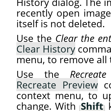
History dialog. The 
recently open images
itself is not deleted.
Use the
Clear the ent
Clear History
command
menu, to remove all t
Use the
Recreate
Recreate Preview
co
context menu, to u
change. With
Shift
k