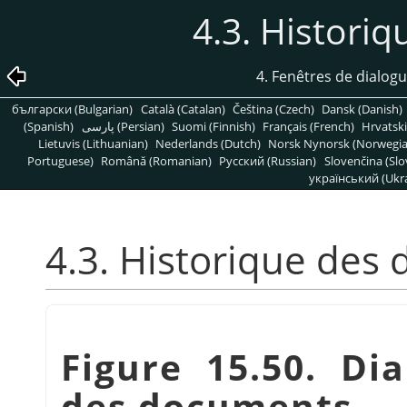
4.3. Histori
4. Fenêtres de dialogu
български (Bulgarian)
Català (Catalan)
Čeština (Czech)
Dansk (Danish)
(Spanish)
پارسی (Persian)
Suomi (Finnish)
Français (French)
Hrvatski
Lietuvis (Lithuanian)
Nederlands (Dutch)
Norsk Nynorsk (Norwegi
Portuguese)
Română (Romanian)
Pусский (Russian)
Slovenčina (Slo
український (Ukra
4.3. Historique des
Figure 15.50. Dia
des documents