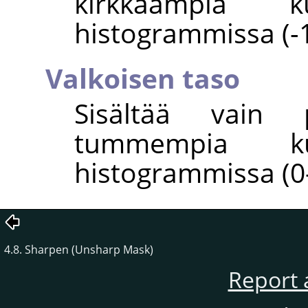
kirkkaampia 
histogrammissa (-1
Valkoisen taso
Sisältää vain p
tummempia k
histogrammissa (0
4.8. Sharpen (Unsharp Mask)
Report 