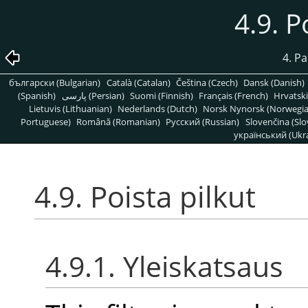
4.9. P
4. P
български (Bulgarian)
Català (Catalan)
Čeština (Czech)
Dansk (Danish)
(Spanish)
پارسی (Persian)
Suomi (Finnish)
Français (French)
Hrvatski
Lietuvis (Lithuanian)
Nederlands (Dutch)
Norsk Nynorsk (Norwegi
Portuguese)
Română (Romanian)
Pусский (Russian)
Slovenčina (Slo
український (Ukra
4.9. Poista pilkut
4.9.1. Yleiskatsaus