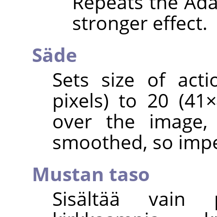
Repeats the Adap
stronger effect.
Säde
Sets size of act
pixels) to 20 (4
over the image, 
smoothed, so impe
Mustan taso
Sisältää vain p